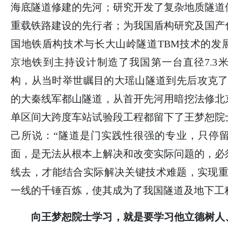
海底隧道修建的先河；研究开发了复杂地质隧道
重载铁路建设的先行者；为我国盾构研究及国产
国地铁盾构技术与长大山岭隧道TBM技术的发
京地铁到主持设计制造了我国第一台直径7.3
构，从当时举世瞩目的大瑶山隧道到先后攻克了
的大秦线军都山隧道，从首开先河用暗挖法修北
单区间大跨度车站试验段工程都留下了王梦恕院
己所说：“隧道是门实践性很强的专业，只停
面，是无法从根本上解决和改变实际问题的，必
线去，才能结合实际解决关键技术难题，实现重
一线的千锤百炼，使其成为了我国隧道及地下工
向王梦恕院士学习，就是要学习他立德树人